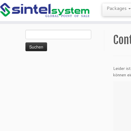
Packages
Zum
Suchen
Inhalt
Con
nach:
springen
Leider is
können ei