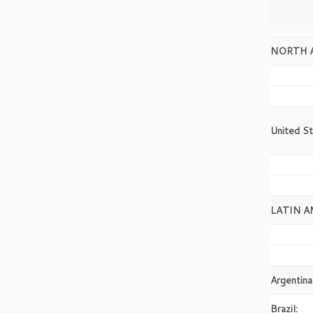
NORTH 
United S
LATIN A
Argentina
Brazil: